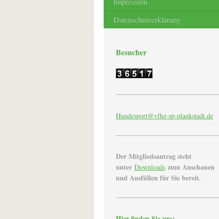
Impressum
Datenschutzerklärung
Besucher
Hundesport@vfhz-sp-
plankstadt.de
Der Mitgliedsantrag steht
unter
zum Anschauen
Downloads
und Ausfüllen für Sie bereit.
Hier finden Sie uns: