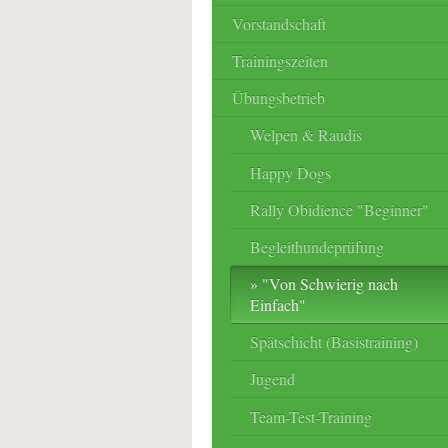
Vorstandschaft
Trainingszeiten
Übungsbetrieb
Welpen & Raudis
Happy Dogs
Rally Obidience "Beginner"
Begleithundeprüfung
"Von Schwierig nach
Einfach"
Spätschicht (Basistraining)
Jugend
Team-Test-Training