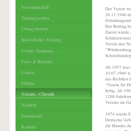
Vorstandschaft
Der Verein wu
26.11.1946 im
Trainingszeiten
Gründungsmitg
Der Beitrag b
Übungsbetrieb
Zuerst wurde a
Schützenverei
Individuelles Training
Verein den N
“Württemberg-
Events: Seminare, ...
Schutzhundep
Fotos & Berichte
Ab 1957 war d
Galerie
10.07.1966 w
das Richtfest
Erfolge
“Verein für H
fertig. Ab 19
Vereins - Chronik
1200-Jahrfeie
Vereins im Ga
Nachruf
1974 wurde F.
Downloads
Deutsche Geb
die Hundes de
Kontakt