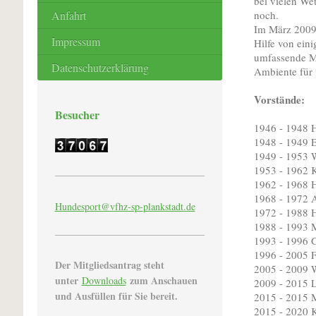
bei vielen We
Anfahrt
noch.
Im März 2009 
Impressum
Hilfe von ein
umfassende Mo
Datenschutzerklärung
Ambiente für v
Vorstände:
Besucher
1946 - 1948 H
1948 - 1949 
1949 - 1953 W
1953 - 1962 K
1962 - 1968 
1968 - 1972 A
Hundesport@vfhz-sp-
plankstadt.de
1972 - 1988 
1988 - 1993 M
1993 - 1996 
1996 - 2005 
Der Mitgliedsantrag steht
2005 - 2009 W
unter
zum Anschauen
Downloads
2009 - 2015 L
und Ausfüllen für Sie bereit.
2015 - 2015 
2015 - 2020 